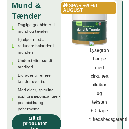
Mund &
🎁 SPAR +20% I
AUGUST
Tænder
Daglige godbidder til
mund og tænder
Hjælper med at
reducere bakterier i
munden
Understøtter sundt
tandkød
Bidrager til renere
tænder over tid
Med alger, spirulina,
sophora japonica, gær-
postbiotika og
pebermynte
Gå til
produktet
her