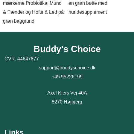
Buddy's Choice
CVR: 44647877
support@buddyschoice.dk
+45 55226199
Axel Kiers Vej 40A
8270 Højbjerg
Links