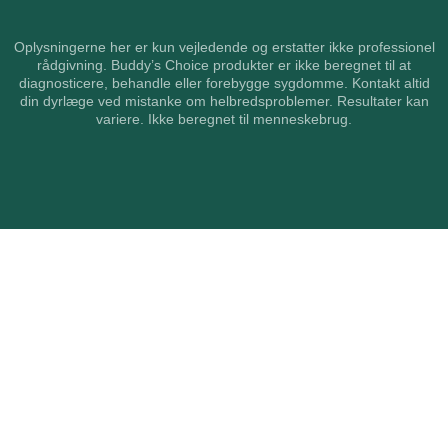
Oplysningerne her er kun vejledende og erstatter ikke professionel
rådgivning. Buddy’s Choice produkter er ikke beregnet til at
diagnosticere, behandle eller forebygge sygdomme. Kontakt altid
din dyrlæge ved mistanke om helbredsproblemer. Resultater kan
variere. Ikke beregnet til menneskebrug.