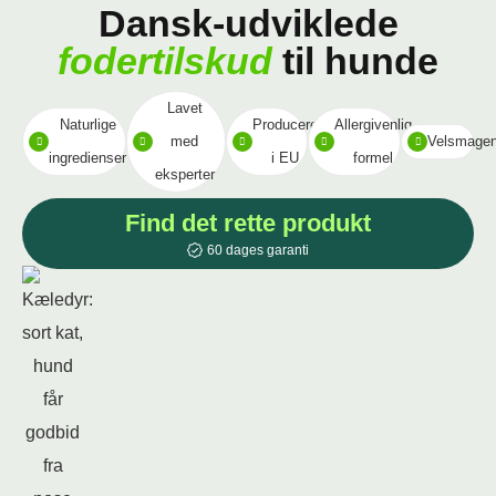
Dansk-udviklede
fodertilskud
til hunde
Lavet
Naturlige
Produceret
Allergivenlig
med
Velsmage
ingredienser
i EU
formel
eksperter
Find det rette produkt
60 dages garanti