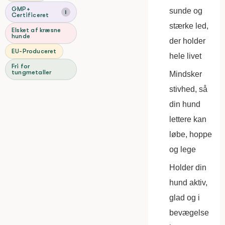
GMP+
sunde og
i
Certificeret
stærke led,
Elsket af kræsne
hunde
der holder
EU-Produceret
hele livet
Fri for
tungmetaller
Mindsker
stivhed, så
din hund
lettere kan
løbe, hoppe
og lege
Holder din
hund aktiv,
glad og i
bevægelse