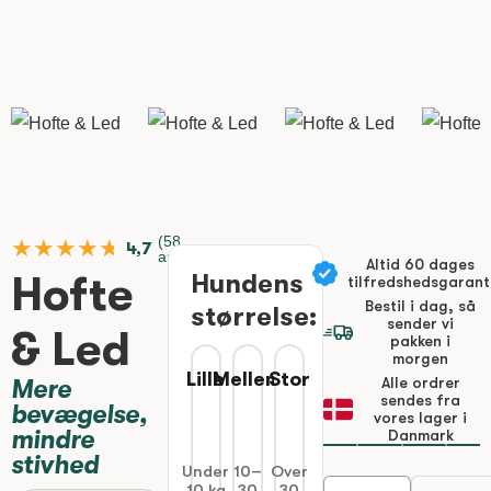
(58
★★★★★
★★★★★
4,7
anmeldelser)
Altid 60 dages
Hofte
Hundens
tilfredshedsgarant
Bestil i dag, så
størrelse:
sender vi
& Led
pakken
i
morgen
Lille
Mellem
Stor
Alle ordrer
Mere
sendes fra
bevægelse,
vores lager i
mindre
Danmark
stivhed
Under
10–
Over
10 kg
30
30