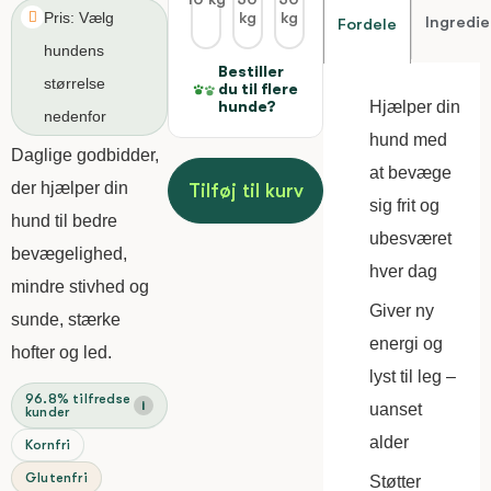
kg
kg
Pris: Vælg
Ingredi
Fordele
hundens
Bestiller
størrelse
du til flere
hunde?
Hjælper din
nedenfor
hund med
Daglige godbidder,
at bevæge
der hjælper din
Tilføj til kurv
sig frit og
hund til bedre
ubesværet
bevægelighed,
hver dag
mindre stivhed og
Giver ny
sunde, stærke
energi og
hofter og led.
lyst til leg –
96.8% tilfredse
i
uanset
kunder
alder
Kornfri
Glutenfri
Støtter