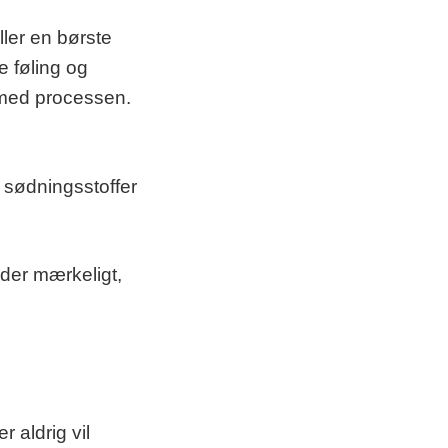
ler en børste
e føling og
g med processen.
 sødningsstoffer
der mærkeligt,
r aldrig vil