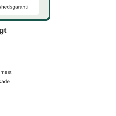
gt
 mest
skade