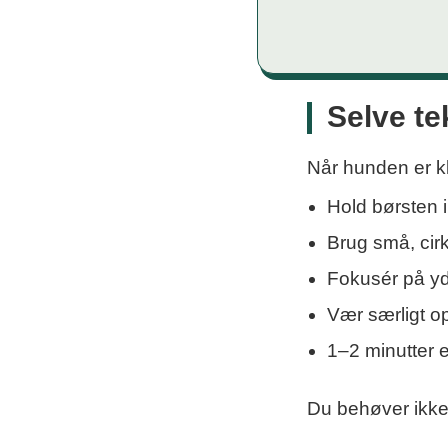
Selve te
Når hunden er kla
Hold børsten 
Brug små, cir
Fokusér på yd
Vær særligt o
1–2 minutter e
Du behøver ikke 