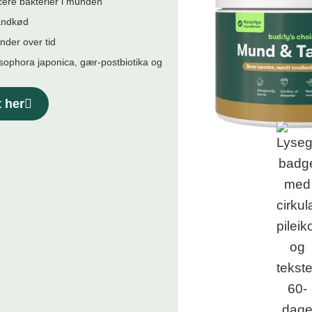
cere bakterier i munden
tandkød
ænder over tid
 sophora japonica, gær-postbiotika og
t her