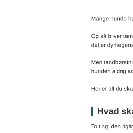
Mange hunde had
Og så bliver tænd
det er dyrlægens
Men tandbørstnin
hunden aldrig ac
Her er alt du ska
Hvad sk
To ting: den rigt