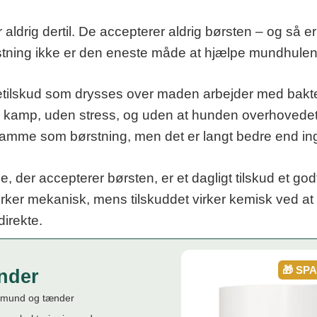
ldrig dertil. De accepterer aldrig børsten – og så er 
rstning ikke er den eneste måde at hjælpe mundhulen
tilskud som drysses over maden arbejder med bakt
 kamp, uden stress, og uden at hunden overhovede
samme som børstning, men det er langt bedre end in
e, der accepterer børsten, er et dagligt tilskud et go
virker mekanisk, mens tilskuddet virker kemisk ved
direkte.
🎁 SP
nder
l mund og tænder