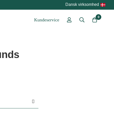
Dansk virksomhed
0
Kundeservice
unds