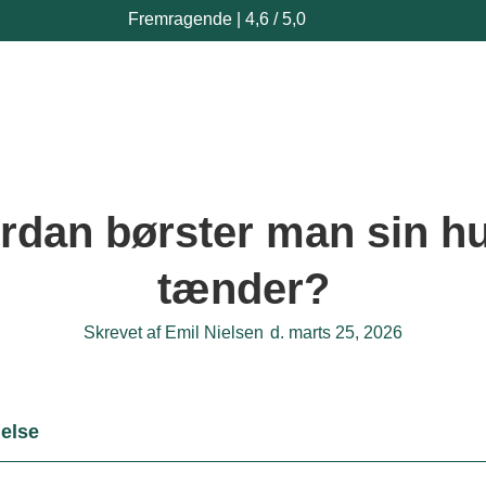
Fremragende | 4,6 / 5,0
rdan børster man sin h
tænder?
Skrevet af
Emil Nielsen
d.
marts 25, 2026
else