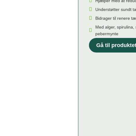
Hjælper med at redu
Understøtter sundt 
Bidrager til renere t
Med alger, spirulina,
pebermynte
Gå til produkte