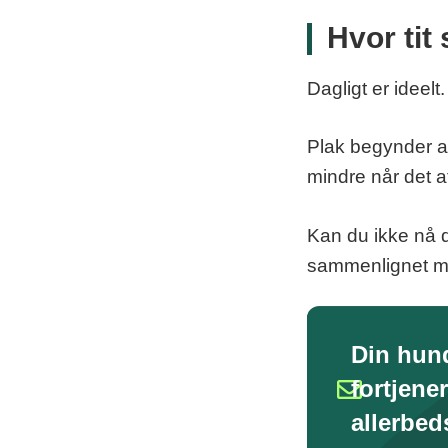
Hvor tit
Dagligt er ideelt.
Plak begynder at 
mindre når det at
Kan du ikke nå 
sammenlignet me
Din hun
fortjener
allerbed