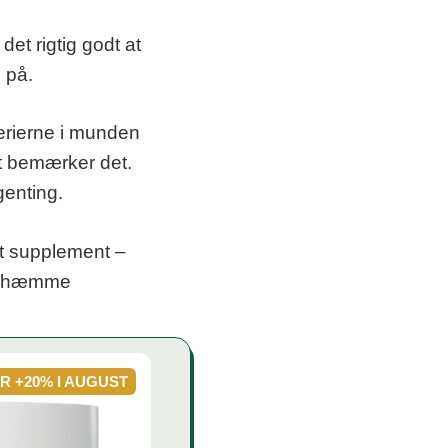
det rigtig godt at
 på.
erierne i munden
t bemærker det.
genting.
dt supplement –
 at hæmme
AR +20% I AUGUST