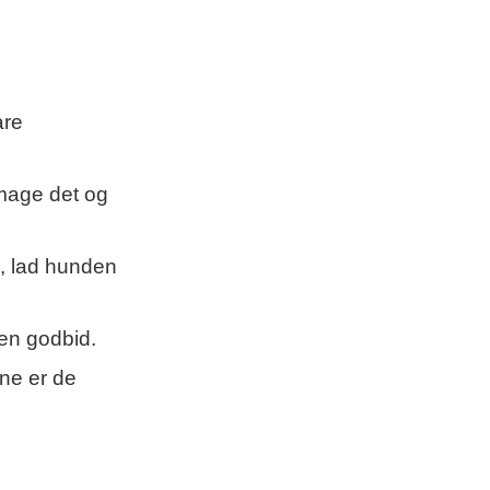
are
age det og
 lad hunden
en godbid.
ne er de