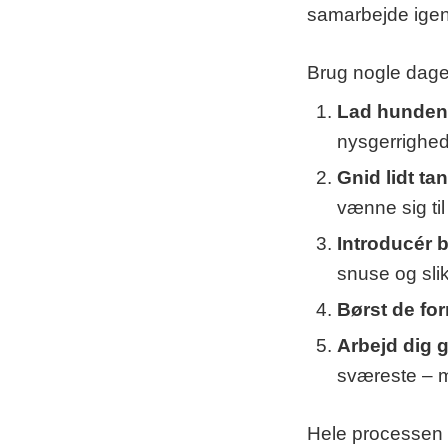
samarbejde igen
Brug nogle dage 
Lad hunden 
nysgerrighed
Gnid lidt t
vænne sig til
Introducér b
snuse og sli
Børst de fo
Arbejd dig g
sværeste – m
Hele processen 