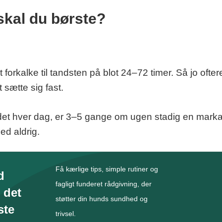
 skal du børste?
forkalke til tandsten på blot 24–72 timer. Så jo oftere
 sætte sig fast.
det hver dag, er 3–5 gange om ugen stadig en markan
d aldrig.
Få kærlige tips, simple rutiner og
d
fagligt funderet rådgivning, der
 det
støtter din hunds sundhed og
ste
trivsel.