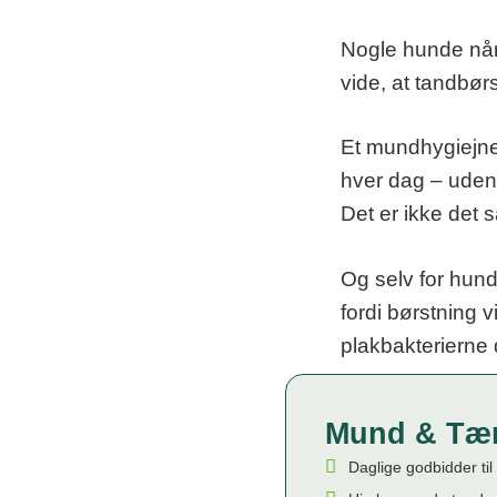
Nogle hunde når a
vide, at tandbø
Et mundhygiejne
hver dag – uden
Det er ikke det 
Og selv for hund
fordi børstning 
plakbakterierne 
Mund & Tæ
Daglige godbidder ti