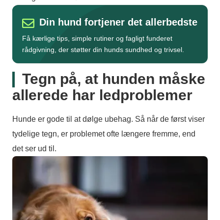
Din hund fortjener det allerbedste
Få kærlige tips, simple rutiner og fagligt funderet
rådgivning, der støtter din hunds sundhed og trivsel.
Tegn på, at hunden måske
allerede har ledproblemer
Hunde er gode til at dølge ubehag. Så når de først viser
tydelige tegn, er problemet ofte længere fremme, end
det ser ud til.