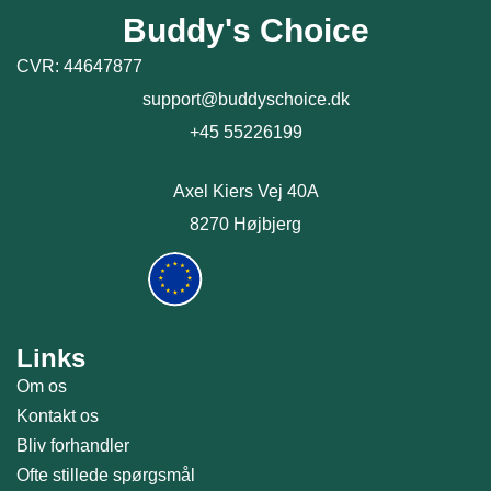
Buddy's Choice
CVR: 44647877
support@buddyschoice.dk
+45 55226199
Axel Kiers Vej 40A
8270 Højbjerg
Links
Om os
Kontakt os
Bliv forhandler
Ofte stillede spørgsmål