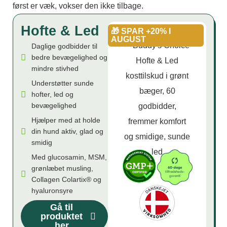
først er væk, vokser den ikke tilbage.
Hofte & Led
🎁 SPAR +20% I
AUGUST
Daglige godbidder til
bedre bevægelighed og
mindre stivhed
Understøtter sunde
hofter, led og
bevægelighed
Hjælper med at holde
din hund aktiv, glad og
smidig
Med glucosamin, MSM,
grønlæbet musling,
Collagen Colartix® og
hyaluronsyre
Gå til
produktet
her