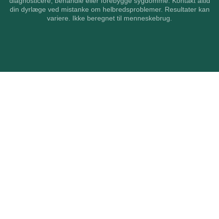
diagnosticere, behandle eller forebygge sygdomme. Kontakt altid
din dyrlæge ved mistanke om helbredsproblemer. Resultater kan
variere. Ikke beregnet til menneskebrug.