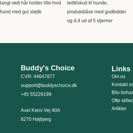
Buddy's Choice
Links
CVR: 44647877
Om os
Kontakt o
support@buddyschoice.dk
Bliv forha
+45 55226199
Ofte still
Artikler
Axel Kiers Vej 40A
8270 Højbjerg