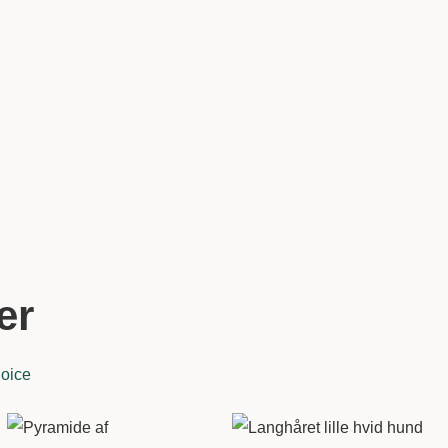
er
oice