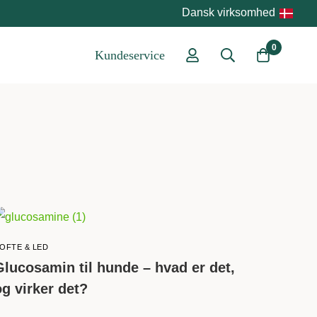
Dansk virksomhed
0
Kundeservice
OFTE & LED
Glucosamin til hunde – hvad er det,
og virker det?