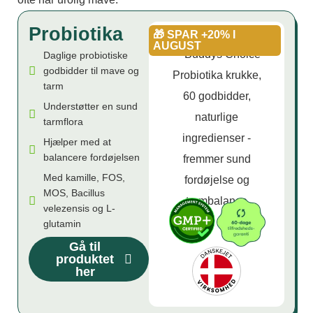
Probiotika
🎁 SPAR +20% I
AUGUST
Daglige probiotiske
godbidder til mave og
tarm
Understøtter en sund
tarmflora
Hjælper med at
balancere fordøjelsen
Med kamille, FOS,
MOS, Bacillus
velezensis og L-
glutamin
Gå til
produktet
her