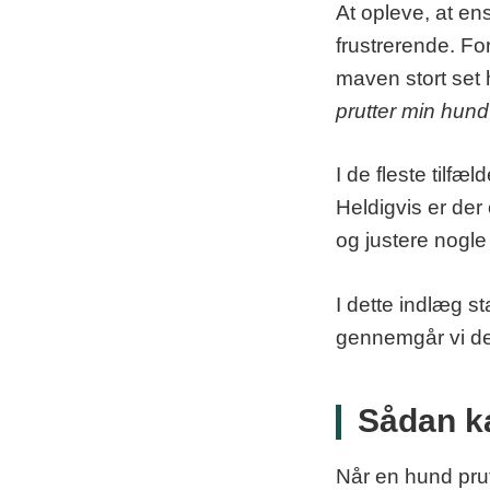
At opleve, at e
frustrerende. For
maven stort set 
prutter min hun
I de fleste tilf
Heldigvis er der
og justere nogle
I dette indlæg st
gennemgår vi de 
Sådan ka
Når en hund prut