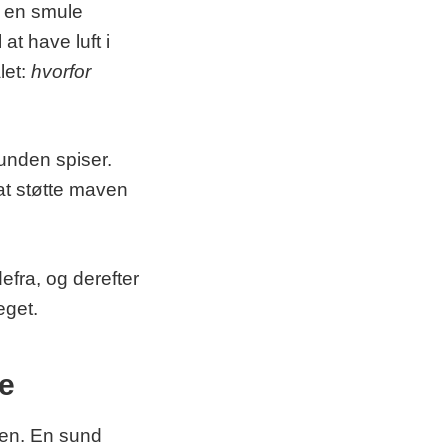
g en smule
at have luft i
let:
hvorfor
unden spiser.
at støtte maven
efra, og derefter
eget.
se
aen. En sund