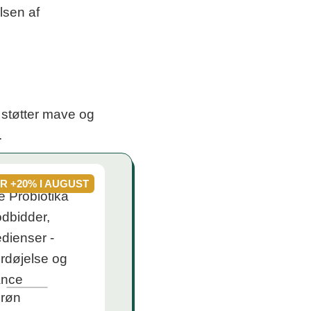
lsen af
 støtter mave og
.
AR +20% I AUGUST