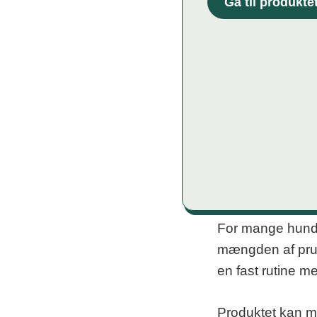
Gå til produkte
For mange hundee
mængden af prut
en fast rutine m
Produktet kan me