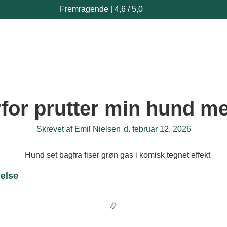
Fremragende | 4,6 / 5,0
for prutter min hund m
Skrevet af
Emil Nielsen
d.
februar 12, 2026
else