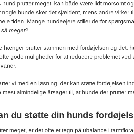
ns hund prutter meget, kan både være lidt morsomt o
 nogle hunde sker det sjældent, mens andre virker til 
hele tiden. Mange hundeejere stiller derfor spørgsmå
d så meget
?
ælde hænger prutter sammen med fordøjelsen og det, h
 ofte gode muligheder for at reducere problemet ved 
 vaner.
arter vi med en løsning, der kan støtte fordøjelsen ind
mest almindelige årsager til, at hunde der prutter m
n du støtte din hunds fordøjel
ter meget, er det ofte et tegn på ubalance i tarmflor