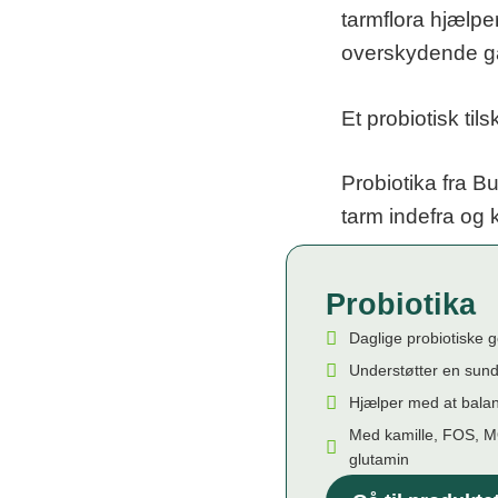
tarmflora hjælp
overskydende g
Et probiotisk ti
Probiotika fra B
tarm indefra og 
Probiotika
Daglige probiotiske 
Understøtter en sund
Hjælper med at balan
Med kamille, FOS, MO
glutamin