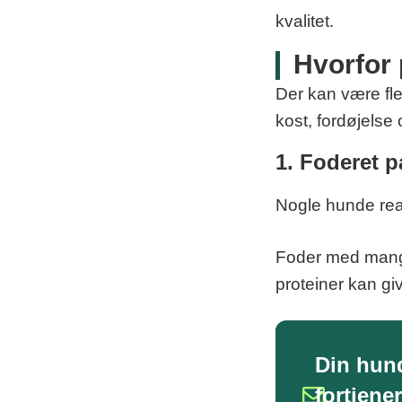
kvalitet.
Hvorfor
Der kan være fle
kost, fordøjelse 
1. Foderet p
Nogle hunde rea
Foder med mange 
proteiner kan g
Din hun
fortjener