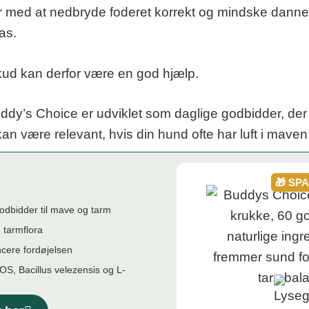
er med at nedbryde foderet korrekt og mindske danne
as.
lskud kan derfor være en god hjælp.
uddy’s Choice er udviklet som daglige godbidder, der
kan være relevant, hvis din hund ofte har luft i maven
🎁 SP
godbidder til mave og tarm
 tarmflora
cere fordøjelsen
S, Bacillus velezensis og L-