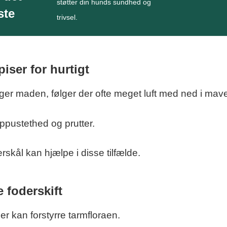
støtter din hunds sundhed og
ste
trivsel.
iser for hurtigt
ger maden, følger der ofte meget luft med ned i mav
oppustethed og prutter.
skål kan hjælpe i disse tilfælde.
e foderskift
oder kan forstyrre tarmfloraen.