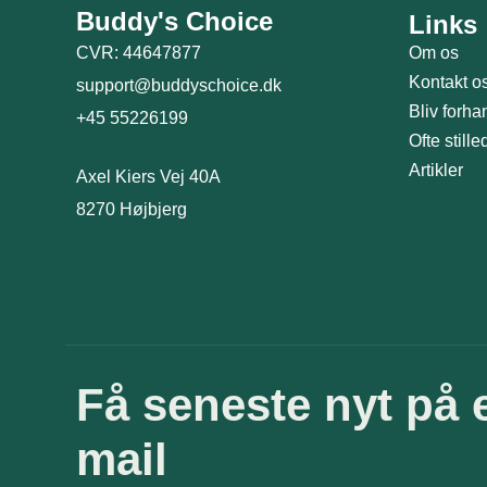
Buddy's Choice
Links
CVR: 44647877
Om os
Kontakt o
support@buddyschoice.dk
Bliv forha
+45 55226199
Ofte still
Artikler
Axel Kiers Vej 40A
8270 Højbjerg
Få seneste nyt på 
mail