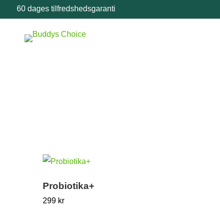
60 dages tilfredshedsgaranti
Probiotika+
299
kr