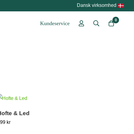
Dansk virksomhed
0
Kundeservice
Hofte & Led
299
kr