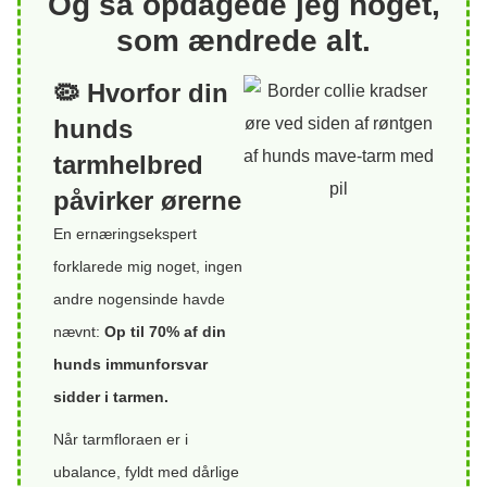
Og så opdagede jeg noget,
som ændrede alt.
🦠 Hvorfor din
hunds
tarmhelbred
påvirker ørerne
En ernæringsekspert
forklarede mig noget, ingen
andre nogensinde havde
nævnt:
Op til 70% af din
hunds immunforsvar
sidder i tarmen.
Når tarmfloraen er i
ubalance, fyldt med dårlige