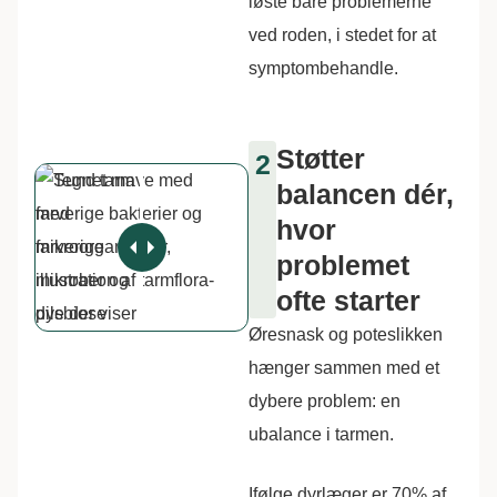
løste bare problemerne
ved roden, i stedet for at
symptombehandle.
Støtter
2
balancen dér,
hvor
problemet
ofte starter
Øresnask og poteslikken
hænger sammen med et
dybere problem: en
ubalance i tarmen.
Ifølge dyrlæger er 70% af