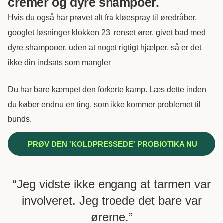
cremer og dyre shampoer.
Hvis du også har prøvet alt fra kløespray til øredråber,
googlet løsninger klokken 23, renset ører, givet bad med
dyre shampooer, uden at noget rigtigt hjælper, så er det
ikke din indsats som mangler.
Du har bare kæmpet den forkerte kamp. Læs dette inden
du køber endnu en ting, som ikke kommer problemet til
bunds.
PRØV DEN 'KOLDPRESSEDE' PROBIOTIKA NU
“Jeg vidste ikke engang at tarmen var
involveret. Jeg troede det bare var
ørerne.”