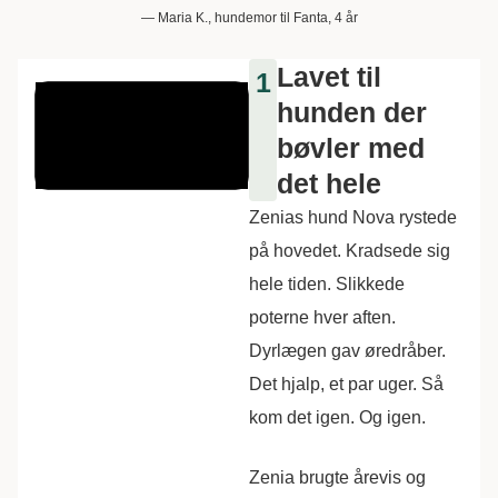
—
Maria K., hundemor til Fan
ta, 4 år
Lavet til
1
hunden der
bøvler med
det hele
Zenias hund Nova rystede
på hovedet. Kradsede sig
hele tiden. Slikkede
poterne hver aften.
Dyrlægen gav øredråber.
Det hjalp, et par uger. Så
kom det igen. Og igen.
Zenia brugte årevis og