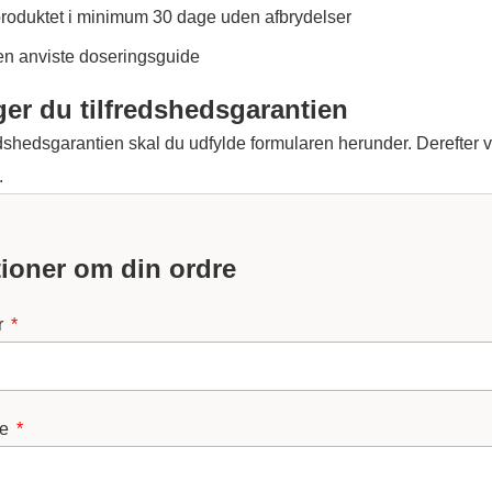
produktet i minimum 30 dage uden afbrydelser
den anviste doseringsguide
er du tilfredshedsgarantien
edshedsgarantien skal du udfylde formularen herunder. Derefter ve
.
tioner om din ordre
r
se