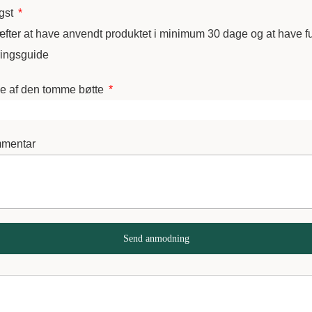
igst
fter at have anvendt produktet i minimum 30 dage og at have f
ringsguide
de af den tomme bøtte
mmentar
Send anmodning