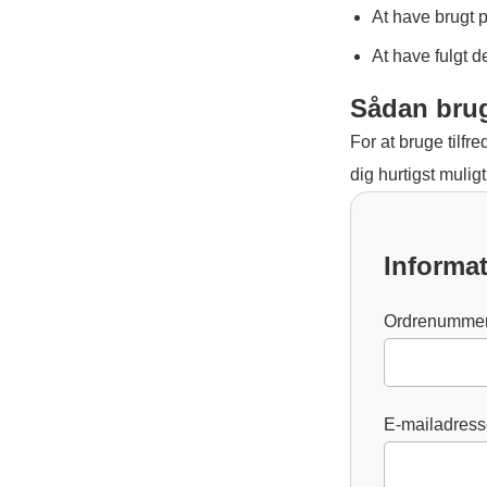
At have brugt 
At have fulgt 
Sådan brug
For at bruge tilfr
dig hurtigst muligt
Informa
Ordrenumme
E-mailadres