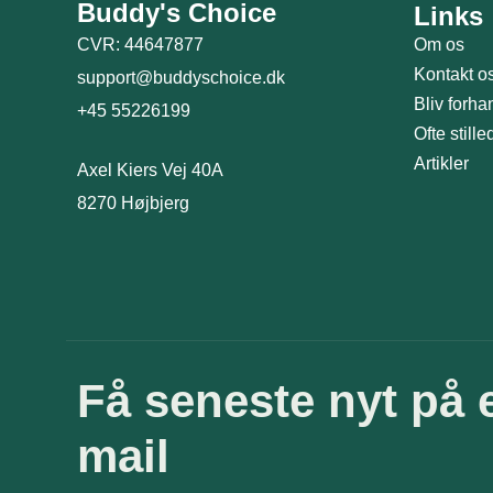
Buddy's Choice
Links
CVR: 44647877
Om os
Kontakt o
support@buddyschoice.dk
Bliv forha
+45 55226199
Ofte still
Artikler
Axel Kiers Vej 40A
8270 Højbjerg
Få seneste nyt på 
mail