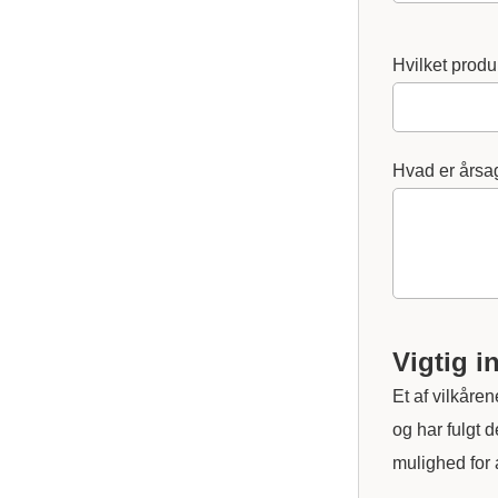
Hvilket produ
Hvad er årsag
Vigtig i
Et af vilkåre
og har fulgt 
mulighed for a