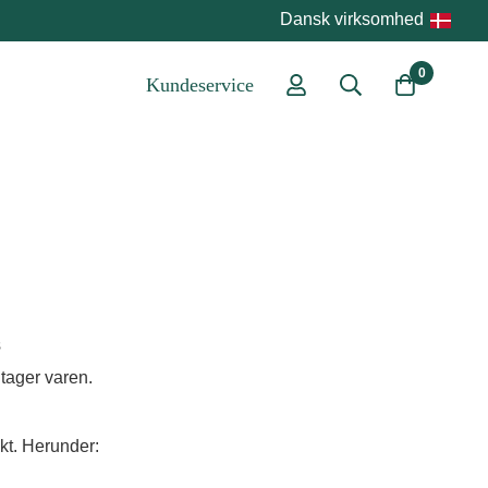
Dansk virksomhed
0
Kundeservice
s
dtager varen.
ekt. Herunder: