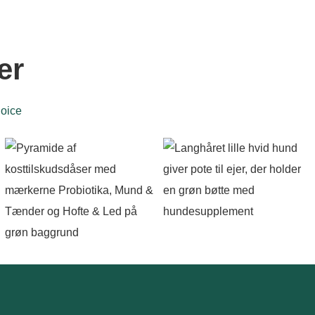
er
oice