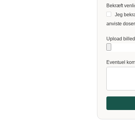
Bekræft venl
Jeg bekræ
anviste dose
Upload bille
Eventuel ko