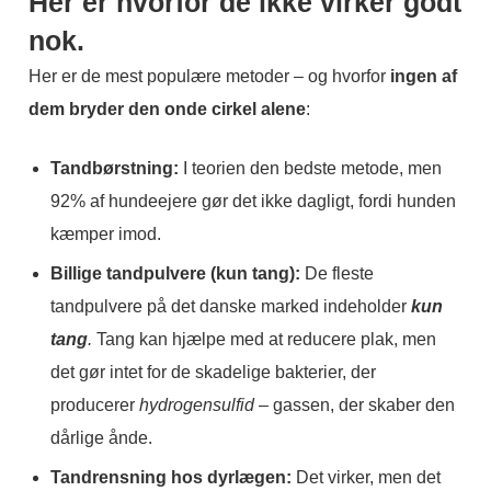
Her er hvorfor de ikke virker godt
nok.
Her er de mest populære metoder – og hvorfor
ingen af
dem bryder den onde cirkel alene
:
Tandbørstning:
I teorien den bedste metode, men
92% af hundeejere gør det ikke dagligt, fordi hunden
kæmper imod.
Billige tandpulvere (kun tang):
De fleste
tandpulvere på det danske marked indeholder
kun
tang
.
Tang kan hjælpe med at reducere plak, men
det gør intet for de skadelige bakterier, der
producerer
hydrogensulfid
– gassen, der skaber den
dårlige ånde.
Tandrensning hos dyrlægen:
Det virker, men det