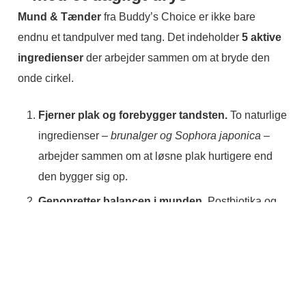
Mund & Tænder
fra Buddy’s Choice er ikke bare
endnu et tandpulver med tang. Det indeholder
5 aktive
ingredienser
der arbejder sammen om at bryde den
onde cirkel.
Fjerner plak og forebygger tandsten.
To naturlige
ingredienser –
brunalger og Sophora japonica
–
arbejder sammen om at løsne plak hurtigere end
den bygger sig op.
Genopretter balancen i munden.
Postbiotika og
Spirulina hjælper de gode bakterier med at
bekæmpe de dårlige, lugtende bakterier.
Det er
præcis det de billige t
ang-pulvere ikke gør.
Giver frisk ånde – men ikke bare midlertidigt.