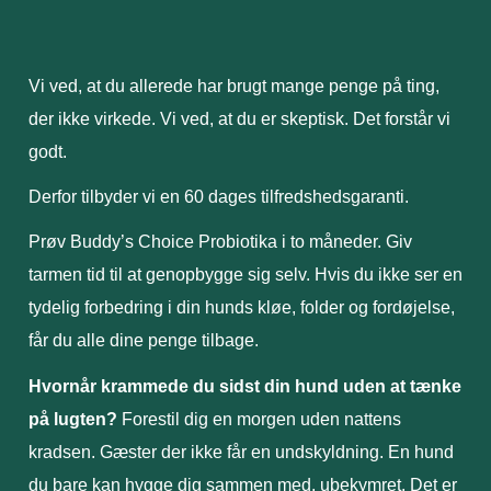
Vi ved, at du allerede har brugt mange penge på ting,
der ikke virkede. Vi ved, at du er skeptisk. Det forstår vi
godt.
Derfor tilbyder vi en 60 dages tilfredshedsgaranti.
Prøv Buddy’s Choice Probiotika i to måneder. Giv
tarmen tid til at genopbygge sig selv. Hvis du ikke ser en
tydelig forbedring i din hunds kløe, folder og fordøjelse,
får du alle dine penge tilbage.
Hvornår krammede du sidst din hund uden at tænke
på
lugten?
Forestil
dig
en
morgen
uden
nattens
kradsen.
Gæster
der
ikke
får
en undskyldning.
En
hund
du
bare kan hygge dig sammen med, ubekymret. Det
er