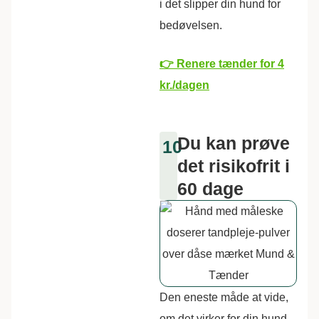
i det slipper din hund for
bedøvelsen.
👉 Renere tænder for 4
kr./dagen
Du kan prøve
10
det risikofrit i
60 dage
Den eneste måde at vide,
om det virker for din hund,