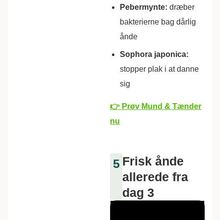
Pebermynte:
dræber
bakterierne bag dårlig
ånde
Sophora japonica:
stopper plak i at danne
sig
👉 Prøv Mund & Tænder
nu
Frisk ånde
5
allerede fra
dag 3