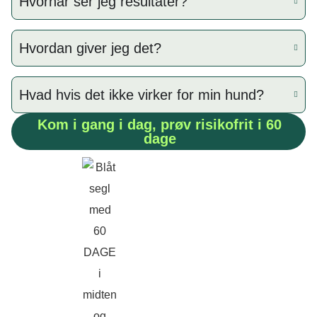
Hvornår ser jeg resultater?
Hvordan giver jeg det?
Hvad hvis det ikke virker for min hund?
Kom i gang i dag, prøv risikofrit i 60
dage