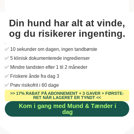
Din hund har alt at vinde,
og du risikerer ingenting.
✅ 10 sekunder om dagen, ingen tandbørste
✅ 5 klinisk dokumenterede ingredienser
✅ Mindre tandsten efter 1 til 2 måneder
✅ Friskere ånde fra dag 3
✅ Prøv risikofrit i 60 dage
>> 17% RABAT PÅ ABONNEMENT + 3 GAVER + FØRSTE-
RET NÅR LAGERET ER TYNDT <<
Kom i gang med Mund & Tænder i
dag