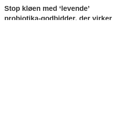
Stop kløen med ‘levende’
probiotika-godbidder, der virker
indefra og ud!
Løsningen er ikke flere cremer eller medicin.
Løsningen er at genoprette balancen i tarmen, så
immunforsvaret igen kan bekæmpe de naturlige
allergener, som lige nu skaber kløe og irritation for din
hund.
Buddy’s Choice Probiotika
er et 100% naturligt tilskud i
menneskevenlig kvalitet, der hjælper med at genoprette de
sunde tarmbakterier, din hund skal bruge for at bekæmpe
kløe indefra.