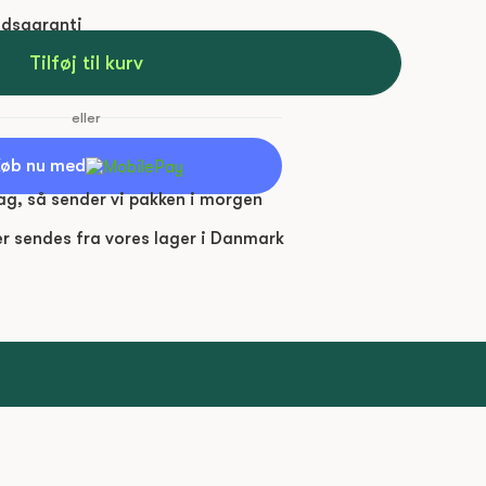
edsgaranti
Tilføj til kurv
eller
øb nu med
dag, så sender vi pakken
i morgen
er sendes fra vores lager i Danmark