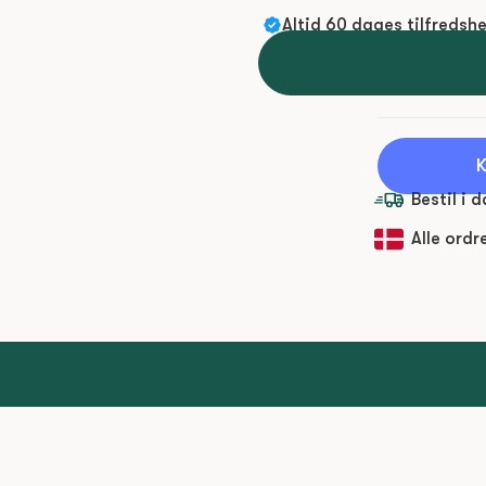
Altid 60 dages tilfredsh
K
Bestil i 
Alle ordr