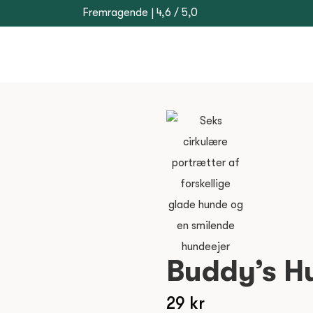
Fremragende | 4,6 / 5,0
Buddy’s H
29
kr