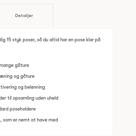
Detaljer
g 15 styk poser, så du altid har en pose klar på
il mange gåture
ræning og gåture
ktivering og belønning
er til opsamling uden uheld
ndard poseholdere
, som er nemt at have med